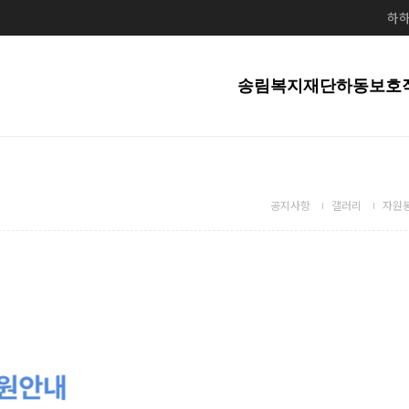
하하
송림복지재단
하동보호
공지사항
갤러리
자원